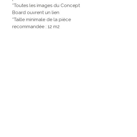
*Toutes les images du Concept
Board ouvrent un lien
*Taille minimale de la pièce
recommandée : 12 m2
*Les visualisations de l'IA sont une
approximation de la réalité car
les dimensions des produits réels
peuvent légèrement différer
Contact
Politique de
confidentialité
Zurich, Suisse