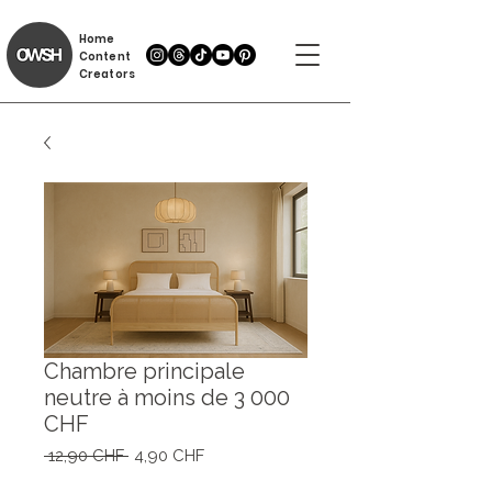
Home
Content
Creators
Chambre principale
neutre à moins de 3 000
CHF
Prix
Prix
 12,90 CHF 
4,90 CHF
original
promotionnel