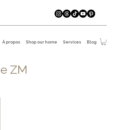
À propos
Shop our home
Services
Blog
 de ZM